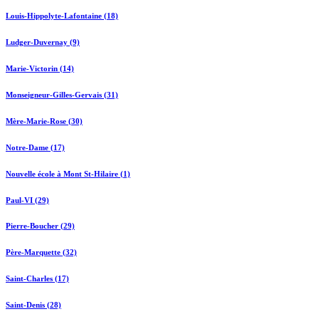
Louis-Hippolyte-Lafontaine (18)
Ludger-Duvernay (9)
Marie-Victorin (14)
Monseigneur-Gilles-Gervais (31)
Mère-Marie-Rose (30)
Notre-Dame (17)
Nouvelle école à Mont St-Hilaire (1)
Paul-VI (29)
Pierre-Boucher (29)
Père-Marquette (32)
Saint-Charles (17)
Saint-Denis (28)