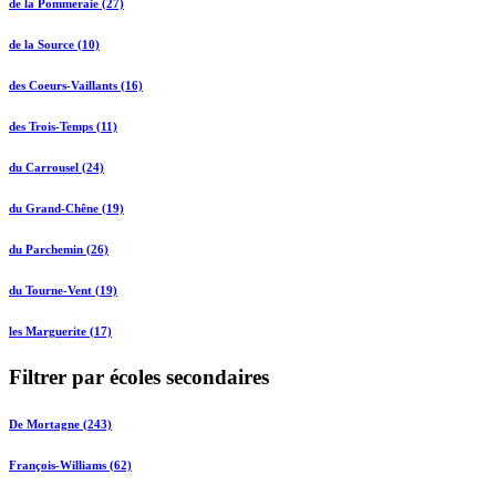
de la Pommeraie (27)
de la Source (10)
des Coeurs-Vaillants (16)
des Trois-Temps (11)
du Carrousel (24)
du Grand-Chêne (19)
du Parchemin (26)
du Tourne-Vent (19)
les Marguerite (17)
Filtrer par écoles secondaires
De Mortagne (243)
François-Williams (62)