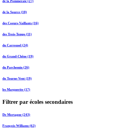
de la Pommeraie (27)
de la Source (10)
des Coeurs-Vaillants (16)
des Trois-Temps (11)
du Carrousel (24)
du Grand-Chêne (19)
du Parchemin (26)
du Tourne-Vent (19)
les Marguerite (17)
Filtrer par écoles secondaires
De Mortagne (243)
François-Williams (62)