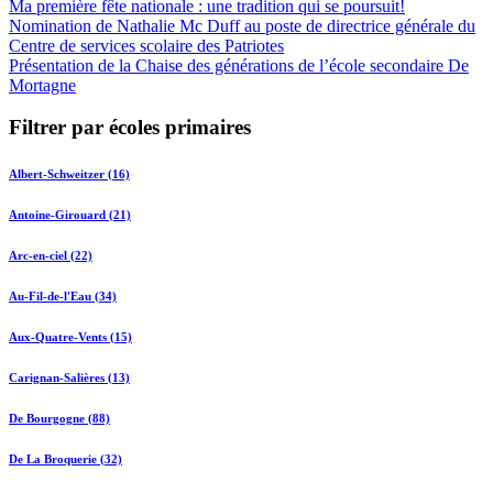
Ma première fête nationale : une tradition qui se poursuit!
Nomination de Nathalie Mc Duff au poste de directrice générale du
Centre de services scolaire des Patriotes
Présentation de la Chaise des générations de l’école secondaire De
Mortagne
Filtrer par écoles primaires
Albert-Schweitzer (16)
Antoine-Girouard (21)
Arc-en-ciel (22)
Au-Fil-de-l'Eau (34)
Aux-Quatre-Vents (15)
Carignan-Salières (13)
De Bourgogne (88)
De La Broquerie (32)