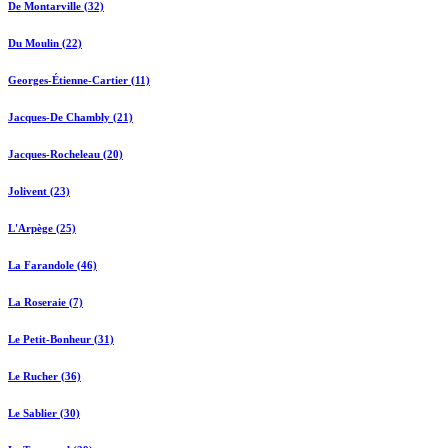
De Montarville (32)
Du Moulin (22)
Georges-Étienne-Cartier (11)
Jacques-De Chambly (21)
Jacques-Rocheleau (20)
Jolivent (23)
L'Arpège (25)
La Farandole (46)
La Roseraie (7)
Le Petit-Bonheur (31)
Le Rucher (36)
Le Sablier (30)