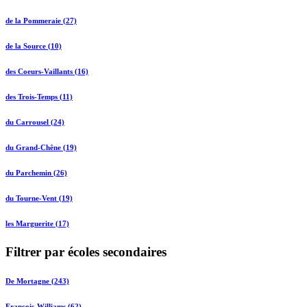
de la Pommeraie (27)
de la Source (10)
des Coeurs-Vaillants (16)
des Trois-Temps (11)
du Carrousel (24)
du Grand-Chêne (19)
du Parchemin (26)
du Tourne-Vent (19)
les Marguerite (17)
Filtrer par écoles secondaires
De Mortagne (243)
François-Williams (62)