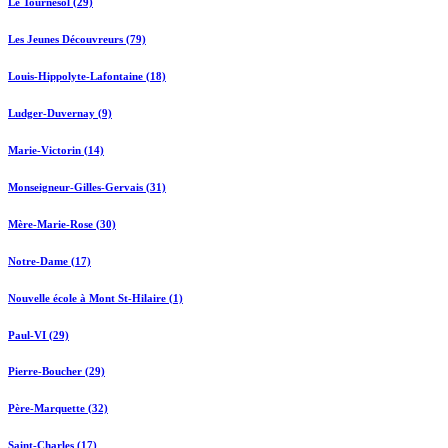
Le Tournesol (29)
Les Jeunes Découvreurs (79)
Louis-Hippolyte-Lafontaine (18)
Ludger-Duvernay (9)
Marie-Victorin (14)
Monseigneur-Gilles-Gervais (31)
Mère-Marie-Rose (30)
Notre-Dame (17)
Nouvelle école à Mont St-Hilaire (1)
Paul-VI (29)
Pierre-Boucher (29)
Père-Marquette (32)
Saint-Charles (17)