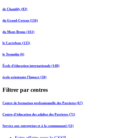
de Chambly (83)
du Grand-Coteau (156)
du Mont-Bruno (161)
le Carrefour (135)
le Tremplin (6)
École d'éducation internationale (148)
école orientante l'Impact (50)
Filtrer par centres
Centre de formation professionnelle des Patriotes (67)
Centre d’éducation des adultes des Patriotes (71)
Service aux entreprises et à la communauté (11)
Faire affaire avec le CSSP