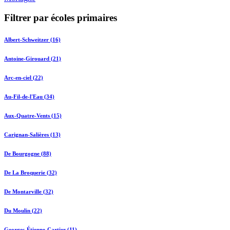
Filtrer par écoles primaires
Albert-Schweitzer (16)
Antoine-Girouard (21)
Arc-en-ciel (22)
Au-Fil-de-l'Eau (34)
Aux-Quatre-Vents (15)
Carignan-Salières (13)
De Bourgogne (88)
De La Broquerie (32)
De Montarville (32)
Du Moulin (22)
Georges-Étienne-Cartier (11)