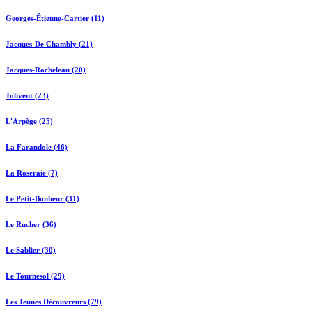
Georges-Étienne-Cartier (11)
Jacques-De Chambly (21)
Jacques-Rocheleau (20)
Jolivent (23)
L'Arpège (25)
La Farandole (46)
La Roseraie (7)
Le Petit-Bonheur (31)
Le Rucher (36)
Le Sablier (30)
Le Tournesol (29)
Les Jeunes Découvreurs (79)