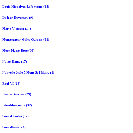
Louis-Hippolyte-Lafontaine (18)
Ludger-Duvernay (9)
Marie-Victorin (14)
Monseigneur-Gilles-Gervais (31)
Mère-Marie-Rose (30)
Notre-Dame (17)
Nouvelle école à Mont St-Hilaire (1)
Paul-VI (29)
Pierre-Boucher (29)
Père-Marquette (32)
Saint-Charles (17)
Saint-Denis (28)