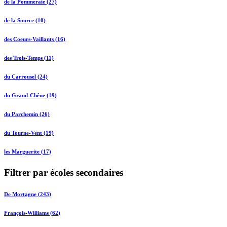
de la Pommeraie (27)
de la Source (10)
des Coeurs-Vaillants (16)
des Trois-Temps (11)
du Carrousel (24)
du Grand-Chêne (19)
du Parchemin (26)
du Tourne-Vent (19)
les Marguerite (17)
Filtrer par écoles secondaires
De Mortagne (243)
François-Williams (62)