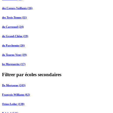
des Coeurs-Vaillants (16)
des Trois-Temps (11)
du Carrousel (24)
du Grand-Chêne (19)
du Parchemin (26)
du Tourne-Vent (19)
les Marguerite (17)
Filtrer par écoles secondaires
De Mortagne (243)
François-Williams (62)
Ozias-Leduc (138)