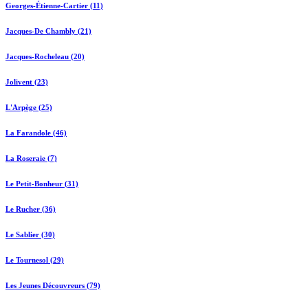
Georges-Étienne-Cartier (11)
Jacques-De Chambly (21)
Jacques-Rocheleau (20)
Jolivent (23)
L'Arpège (25)
La Farandole (46)
La Roseraie (7)
Le Petit-Bonheur (31)
Le Rucher (36)
Le Sablier (30)
Le Tournesol (29)
Les Jeunes Découvreurs (79)