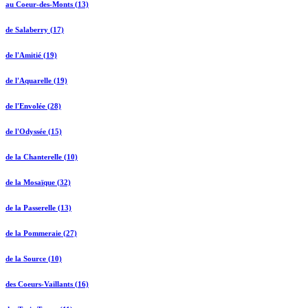
au Coeur-des-Monts (13)
de Salaberry (17)
de l'Amitié (19)
de l'Aquarelle (19)
de l'Envolée (28)
de l'Odyssée (15)
de la Chanterelle (10)
de la Mosaïque (32)
de la Passerelle (13)
de la Pommeraie (27)
de la Source (10)
des Coeurs-Vaillants (16)