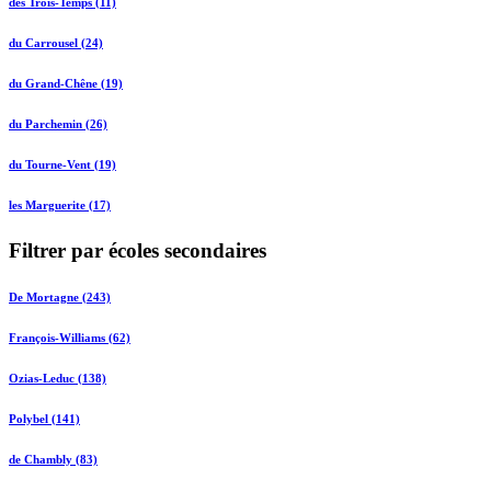
des Trois-Temps (11)
du Carrousel (24)
du Grand-Chêne (19)
du Parchemin (26)
du Tourne-Vent (19)
les Marguerite (17)
Filtrer par écoles secondaires
De Mortagne (243)
François-Williams (62)
Ozias-Leduc (138)
Polybel (141)
de Chambly (83)