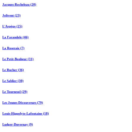
Jacques-Rocheleau (20)
Jolivent (23)
L'Arpège (25)
La Farandole (46)
La Roseraie (7)
Le Petit-Bonheur (31)
Le Rucher (36)
Le Sablier (30)
Le Tournesol (29)
Les Jeunes Découvreurs (79)
Louis-Hippolyte-Lafontaine (18)
Ludger-Duvernay (9)