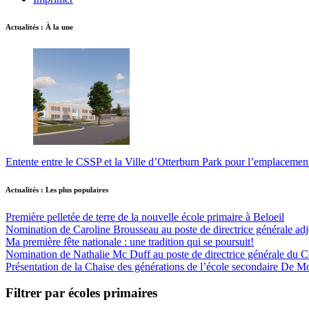
Actualités : À la une
Entente entre le CSSP et la Ville d’Otterburn Park pour l’emplaceme
Actualités : Les plus populaires
Première pelletée de terre de la nouvelle école primaire à Beloeil
Nomination de Caroline Brousseau au poste de directrice générale adjo
Ma première fête nationale : une tradition qui se poursuit!
Nomination de Nathalie Mc Duff au poste de directrice générale du Cen
Présentation de la Chaise des générations de l’école secondaire De M
Filtrer par écoles primaires