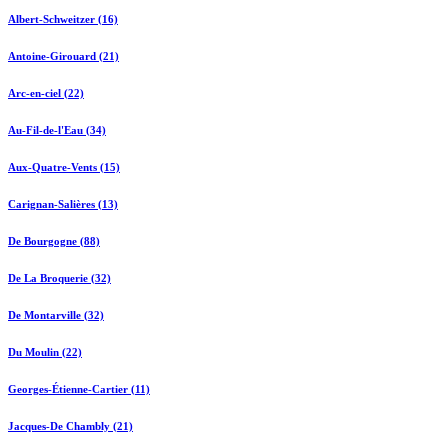
Albert-Schweitzer (16)
Antoine-Girouard (21)
Arc-en-ciel (22)
Au-Fil-de-l'Eau (34)
Aux-Quatre-Vents (15)
Carignan-Salières (13)
De Bourgogne (88)
De La Broquerie (32)
De Montarville (32)
Du Moulin (22)
Georges-Étienne-Cartier (11)
Jacques-De Chambly (21)