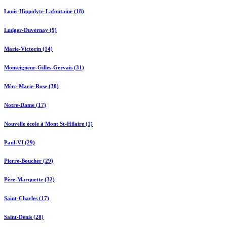
Louis-Hippolyte-Lafontaine (18)
Ludger-Duvernay (9)
Marie-Victorin (14)
Monseigneur-Gilles-Gervais (31)
Mère-Marie-Rose (30)
Notre-Dame (17)
Nouvelle école à Mont St-Hilaire (1)
Paul-VI (29)
Pierre-Boucher (29)
Père-Marquette (32)
Saint-Charles (17)
Saint-Denis (28)