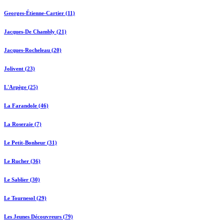
Georges-Étienne-Cartier (11)
Jacques-De Chambly (21)
Jacques-Rocheleau (20)
Jolivent (23)
L'Arpège (25)
La Farandole (46)
La Roseraie (7)
Le Petit-Bonheur (31)
Le Rucher (36)
Le Sablier (30)
Le Tournesol (29)
Les Jeunes Découvreurs (79)