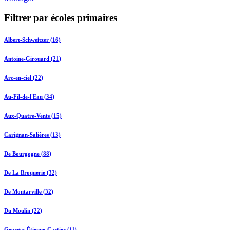
Filtrer par écoles primaires
Albert-Schweitzer (16)
Antoine-Girouard (21)
Arc-en-ciel (22)
Au-Fil-de-l'Eau (34)
Aux-Quatre-Vents (15)
Carignan-Salières (13)
De Bourgogne (88)
De La Broquerie (32)
De Montarville (32)
Du Moulin (22)
Georges-Étienne-Cartier (11)