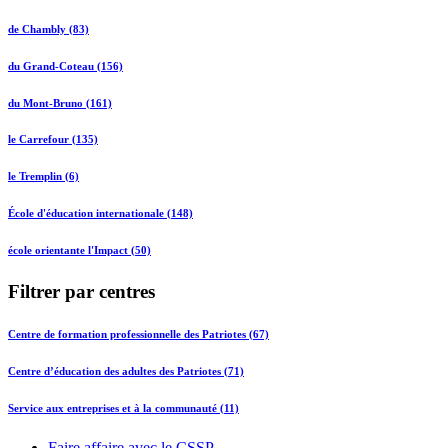
de Chambly (83)
du Grand-Coteau (156)
du Mont-Bruno (161)
le Carrefour (135)
le Tremplin (6)
École d'éducation internationale (148)
école orientante l'Impact (50)
Filtrer par centres
Centre de formation professionnelle des Patriotes (67)
Centre d’éducation des adultes des Patriotes (71)
Service aux entreprises et à la communauté (11)
Faire affaire avec le CSSP