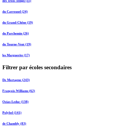
des Trois-Temps (11)
du Carrousel (24)
du Grand-Chêne (19)
du Parchemin (26)
du Tourne-Vent (19)
les Marguerite (17)
Filtrer par écoles secondaires
De Mortagne (243)
François-Williams (62)
Ozias-Leduc (138)
Polybel (141)
de Chambly (83)