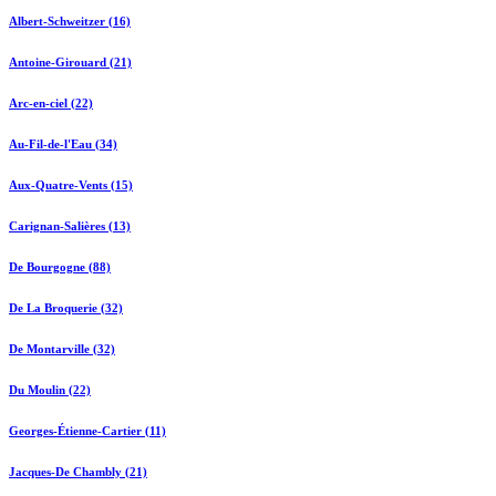
Albert-Schweitzer (16)
Antoine-Girouard (21)
Arc-en-ciel (22)
Au-Fil-de-l'Eau (34)
Aux-Quatre-Vents (15)
Carignan-Salières (13)
De Bourgogne (88)
De La Broquerie (32)
De Montarville (32)
Du Moulin (22)
Georges-Étienne-Cartier (11)
Jacques-De Chambly (21)