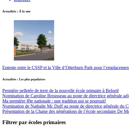
Actualités : À la une
Entente entre le CSSP et la Ville d’Otterburn Park pour l’emplaceme
Actualités : Les plus populaires
Première pelletée de terre de la nouvelle école primaire à Beloeil
Nomination de Caroline Brousseau au poste de directrice générale adjo
Ma première fête nationale : une tradition qui se poursuit!
Nomination de Nathalie Mc Duff au poste de directrice générale du Cen
Présentation de la Chaise des générations de l’école secondaire De M
Filtrer par écoles primaires