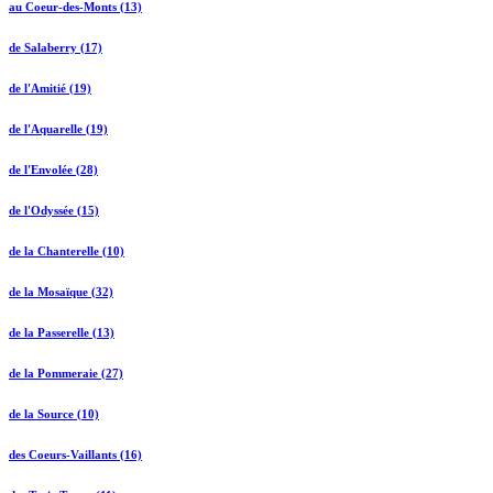
au Coeur-des-Monts (13)
de Salaberry (17)
de l'Amitié (19)
de l'Aquarelle (19)
de l'Envolée (28)
de l'Odyssée (15)
de la Chanterelle (10)
de la Mosaïque (32)
de la Passerelle (13)
de la Pommeraie (27)
de la Source (10)
des Coeurs-Vaillants (16)