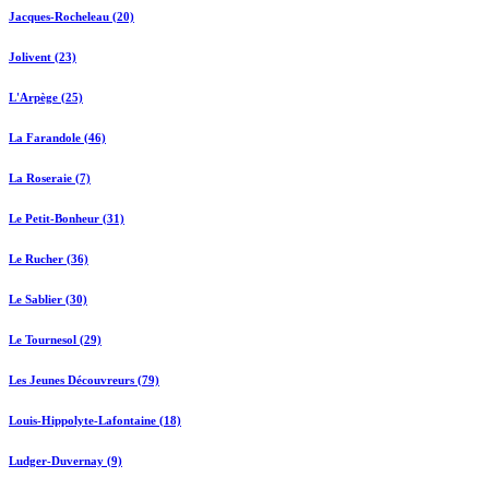
Jacques-Rocheleau (20)
Jolivent (23)
L'Arpège (25)
La Farandole (46)
La Roseraie (7)
Le Petit-Bonheur (31)
Le Rucher (36)
Le Sablier (30)
Le Tournesol (29)
Les Jeunes Découvreurs (79)
Louis-Hippolyte-Lafontaine (18)
Ludger-Duvernay (9)