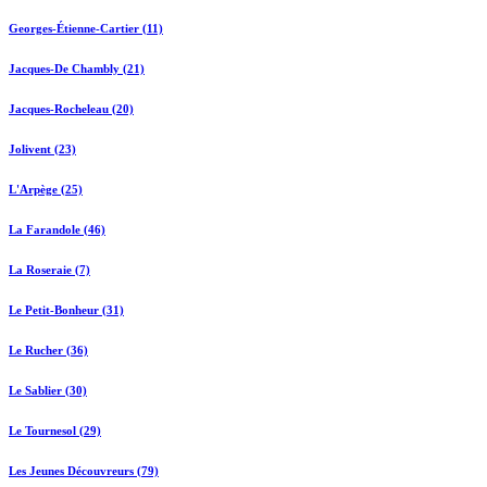
Georges-Étienne-Cartier (11)
Jacques-De Chambly (21)
Jacques-Rocheleau (20)
Jolivent (23)
L'Arpège (25)
La Farandole (46)
La Roseraie (7)
Le Petit-Bonheur (31)
Le Rucher (36)
Le Sablier (30)
Le Tournesol (29)
Les Jeunes Découvreurs (79)