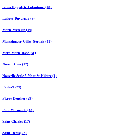
Louis-Hippolyte-Lafontaine (18)
Ludger-Duvernay (9)
Marie-Victorin (14)
Monseigneur-Gilles-Gervais (31)
Mère-Marie-Rose (30)
Notre-Dame (17)
Nouvelle école à Mont St-Hilaire (1)
Paul-VI (29)
Pierre-Boucher (29)
Père-Marquette (32)
Saint-Charles (17)
Saint-Denis (28)