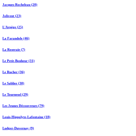
Jacques-Rocheleau (20)
Jolivent (23)
L'Arpège (25)
La Farandole (46)
La Roseraie (7)
Le Petit-Bonheur (31)
Le Rucher (36)
Le Sablier (30)
Le Tournesol (29)
Les Jeunes Découvreurs (79)
Louis-Hippolyte-Lafontaine (18)
Ludger-Duvernay (9)