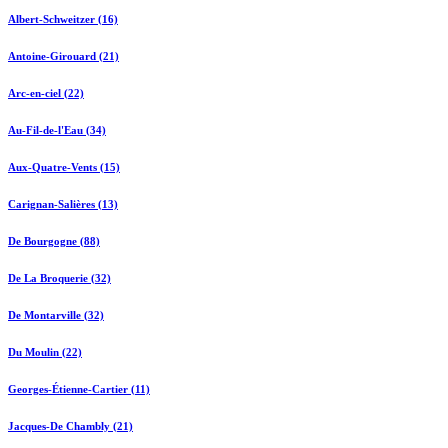
Albert-Schweitzer (16)
Antoine-Girouard (21)
Arc-en-ciel (22)
Au-Fil-de-l'Eau (34)
Aux-Quatre-Vents (15)
Carignan-Salières (13)
De Bourgogne (88)
De La Broquerie (32)
De Montarville (32)
Du Moulin (22)
Georges-Étienne-Cartier (11)
Jacques-De Chambly (21)