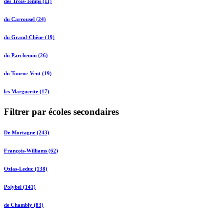
des Trois-Temps (11)
du Carrousel (24)
du Grand-Chêne (19)
du Parchemin (26)
du Tourne-Vent (19)
les Marguerite (17)
Filtrer par écoles secondaires
De Mortagne (243)
François-Williams (62)
Ozias-Leduc (138)
Polybel (141)
de Chambly (83)