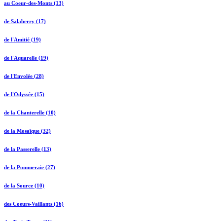
au Coeur-des-Monts (13)
de Salaberry (17)
de l'Amitié (19)
de l'Aquarelle (19)
de l'Envolée (28)
de l'Odyssée (15)
de la Chanterelle (10)
de la Mosaïque (32)
de la Passerelle (13)
de la Pommeraie (27)
de la Source (10)
des Coeurs-Vaillants (16)