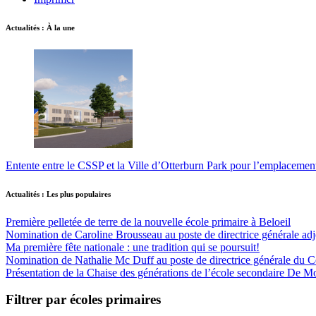
Actualités : À la une
Entente entre le CSSP et la Ville d’Otterburn Park pour l’emplaceme
Actualités : Les plus populaires
Première pelletée de terre de la nouvelle école primaire à Beloeil
Nomination de Caroline Brousseau au poste de directrice générale adjo
Ma première fête nationale : une tradition qui se poursuit!
Nomination de Nathalie Mc Duff au poste de directrice générale du Cen
Présentation de la Chaise des générations de l’école secondaire De M
Filtrer par écoles primaires