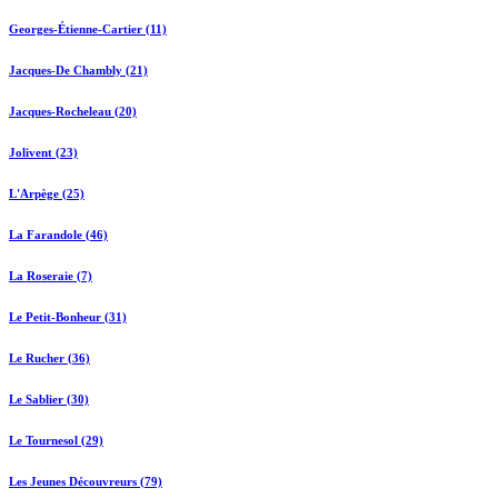
Georges-Étienne-Cartier (11)
Jacques-De Chambly (21)
Jacques-Rocheleau (20)
Jolivent (23)
L'Arpège (25)
La Farandole (46)
La Roseraie (7)
Le Petit-Bonheur (31)
Le Rucher (36)
Le Sablier (30)
Le Tournesol (29)
Les Jeunes Découvreurs (79)