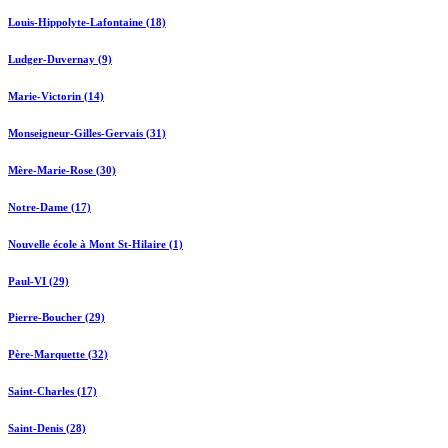
Louis-Hippolyte-Lafontaine (18)
Ludger-Duvernay (9)
Marie-Victorin (14)
Monseigneur-Gilles-Gervais (31)
Mère-Marie-Rose (30)
Notre-Dame (17)
Nouvelle école à Mont St-Hilaire (1)
Paul-VI (29)
Pierre-Boucher (29)
Père-Marquette (32)
Saint-Charles (17)
Saint-Denis (28)