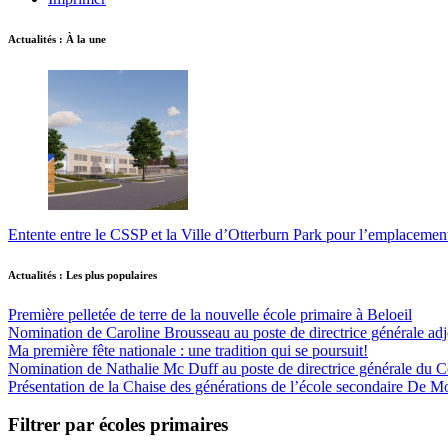
Actualités : À la une
Entente entre le CSSP et la Ville d’Otterburn Park pour l’emplaceme
Actualités : Les plus populaires
Première pelletée de terre de la nouvelle école primaire à Beloeil
Nomination de Caroline Brousseau au poste de directrice générale adjo
Ma première fête nationale : une tradition qui se poursuit!
Nomination de Nathalie Mc Duff au poste de directrice générale du Cen
Présentation de la Chaise des générations de l’école secondaire De M
Filtrer par écoles primaires