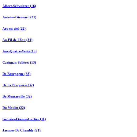
Albert-Schweitzer (16)
Antoine-Girouard (21)
Arc-en-ciel (22)
Au-Fil-de-l'Eau (34)
Aux-Quatre-Vents (15)
Carignan-Salières (13)
De Bourgogne (88)
De La Broquerie (32)
De Montarville (32)
Du Moulin (22)
Georges-Étienne-Cartier (11)
Jacques-De Chambly (21)