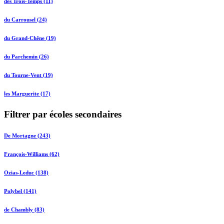
des Trois-Temps (11)
du Carrousel (24)
du Grand-Chêne (19)
du Parchemin (26)
du Tourne-Vent (19)
les Marguerite (17)
Filtrer par écoles secondaires
De Mortagne (243)
François-Williams (62)
Ozias-Leduc (138)
Polybel (141)
de Chambly (83)