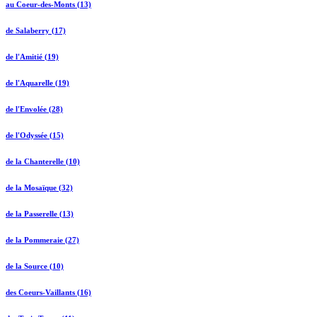
au Coeur-des-Monts (13)
de Salaberry (17)
de l'Amitié (19)
de l'Aquarelle (19)
de l'Envolée (28)
de l'Odyssée (15)
de la Chanterelle (10)
de la Mosaïque (32)
de la Passerelle (13)
de la Pommeraie (27)
de la Source (10)
des Coeurs-Vaillants (16)