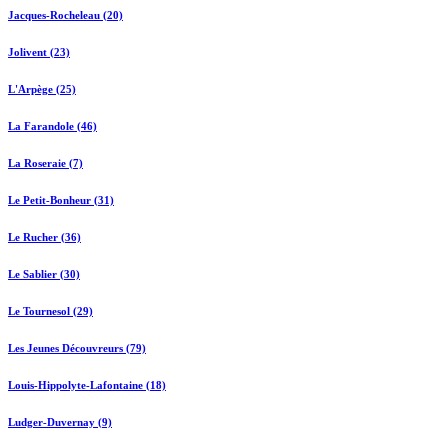
Jacques-Rocheleau (20)
Jolivent (23)
L'Arpège (25)
La Farandole (46)
La Roseraie (7)
Le Petit-Bonheur (31)
Le Rucher (36)
Le Sablier (30)
Le Tournesol (29)
Les Jeunes Découvreurs (79)
Louis-Hippolyte-Lafontaine (18)
Ludger-Duvernay (9)