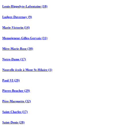
Louis-Hippolyte-Lafontaine (18)
Ludger-Duvernay (9)
Marie-Victorin (14)
Monseigneur-Gilles-Gervais (31)
Mère-Marie-Rose (30)
Notre-Dame (17)
Nouvelle école à Mont St-Hilaire (1)
Paul-VI (29)
Pierre-Boucher (29)
Père-Marquette (32)
Saint-Charles (17)
Saint-Denis (28)