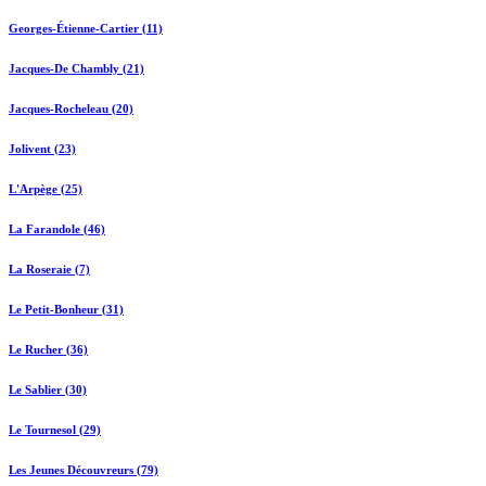
Georges-Étienne-Cartier (11)
Jacques-De Chambly (21)
Jacques-Rocheleau (20)
Jolivent (23)
L'Arpège (25)
La Farandole (46)
La Roseraie (7)
Le Petit-Bonheur (31)
Le Rucher (36)
Le Sablier (30)
Le Tournesol (29)
Les Jeunes Découvreurs (79)