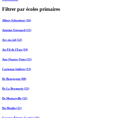
Filtrer par écoles primaires
Albert-Schweitzer (16)
Antoine-Girouard (21)
Arc-en-ciel (22)
Au-Fil-de-l'Eau (34)
Aux-Quatre-Vents (15)
Carignan-Salières (13)
De Bourgogne (88)
De La Broquerie (32)
De Montarville (32)
Du Moulin (22)
Georges-Étienne-Cartier (11)