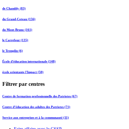
de Chambly (83)
du Grand-Coteau (156)
du Mont-Bruno (161)
le Carrefour (135)
le Tremplin (6)
École d'éducation internationale (148)
école orientante l'Impact (50)
Filtrer par centres
Centre de formation professionnelle des Patriotes (67)
Centre d’éducation des adultes des Patriotes (71)
Service aux entreprises et à la communauté (11)
Faire affaire avec le CSSP