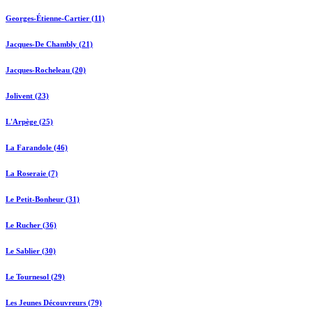
Georges-Étienne-Cartier (11)
Jacques-De Chambly (21)
Jacques-Rocheleau (20)
Jolivent (23)
L'Arpège (25)
La Farandole (46)
La Roseraie (7)
Le Petit-Bonheur (31)
Le Rucher (36)
Le Sablier (30)
Le Tournesol (29)
Les Jeunes Découvreurs (79)