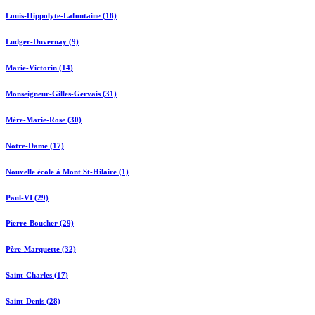
Louis-Hippolyte-Lafontaine (18)
Ludger-Duvernay (9)
Marie-Victorin (14)
Monseigneur-Gilles-Gervais (31)
Mère-Marie-Rose (30)
Notre-Dame (17)
Nouvelle école à Mont St-Hilaire (1)
Paul-VI (29)
Pierre-Boucher (29)
Père-Marquette (32)
Saint-Charles (17)
Saint-Denis (28)