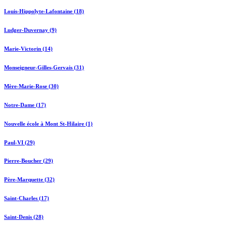
Louis-Hippolyte-Lafontaine (18)
Ludger-Duvernay (9)
Marie-Victorin (14)
Monseigneur-Gilles-Gervais (31)
Mère-Marie-Rose (30)
Notre-Dame (17)
Nouvelle école à Mont St-Hilaire (1)
Paul-VI (29)
Pierre-Boucher (29)
Père-Marquette (32)
Saint-Charles (17)
Saint-Denis (28)