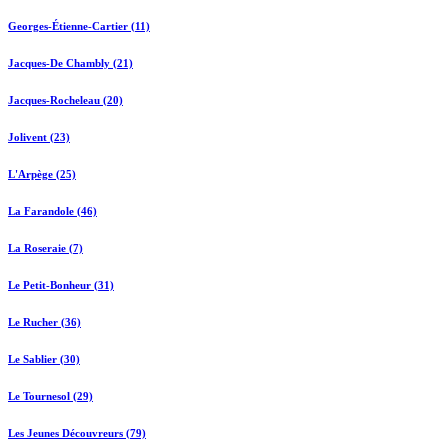
Georges-Étienne-Cartier (11)
Jacques-De Chambly (21)
Jacques-Rocheleau (20)
Jolivent (23)
L'Arpège (25)
La Farandole (46)
La Roseraie (7)
Le Petit-Bonheur (31)
Le Rucher (36)
Le Sablier (30)
Le Tournesol (29)
Les Jeunes Découvreurs (79)