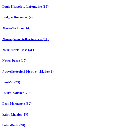
Louis-Hippolyte-Lafontaine (18)
Ludger-Duvernay (9)
Marie-Victorin (14)
Monseigneur-Gilles-Gervais (31)
Mère-Marie-Rose (30)
Notre-Dame (17)
Nouvelle école à Mont St-Hilaire (1)
Paul-VI (29)
Pierre-Boucher (29)
Père-Marquette (32)
Saint-Charles (17)
Saint-Denis (28)