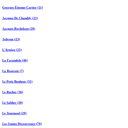
Georges-Étienne-Cartier (11)
Jacques-De Chambly (21)
Jacques-Rocheleau (20)
Jolivent (23)
L'Arpège (25)
La Farandole (46)
La Roseraie (7)
Le Petit-Bonheur (31)
Le Rucher (36)
Le Sablier (30)
Le Tournesol (29)
Les Jeunes Découvreurs (79)