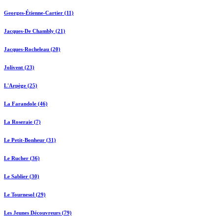
Georges-Étienne-Cartier (11)
Jacques-De Chambly (21)
Jacques-Rocheleau (20)
Jolivent (23)
L'Arpège (25)
La Farandole (46)
La Roseraie (7)
Le Petit-Bonheur (31)
Le Rucher (36)
Le Sablier (30)
Le Tournesol (29)
Les Jeunes Découvreurs (79)