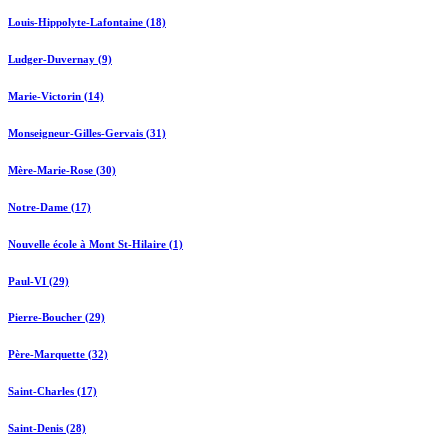
Louis-Hippolyte-Lafontaine (18)
Ludger-Duvernay (9)
Marie-Victorin (14)
Monseigneur-Gilles-Gervais (31)
Mère-Marie-Rose (30)
Notre-Dame (17)
Nouvelle école à Mont St-Hilaire (1)
Paul-VI (29)
Pierre-Boucher (29)
Père-Marquette (32)
Saint-Charles (17)
Saint-Denis (28)