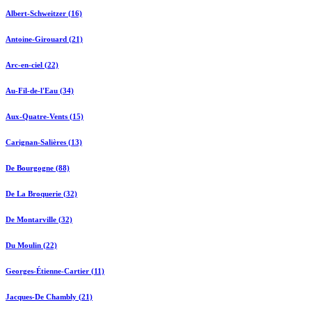
Albert-Schweitzer (16)
Antoine-Girouard (21)
Arc-en-ciel (22)
Au-Fil-de-l'Eau (34)
Aux-Quatre-Vents (15)
Carignan-Salières (13)
De Bourgogne (88)
De La Broquerie (32)
De Montarville (32)
Du Moulin (22)
Georges-Étienne-Cartier (11)
Jacques-De Chambly (21)