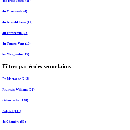
des Trois-Temps (11)
du Carrousel (24)
du Grand-Chêne (19)
du Parchemin (26)
du Tourne-Vent (19)
les Marguerite (17)
Filtrer par écoles secondaires
De Mortagne (243)
François-Williams (62)
Ozias-Leduc (138)
Polybel (141)
de Chambly (83)