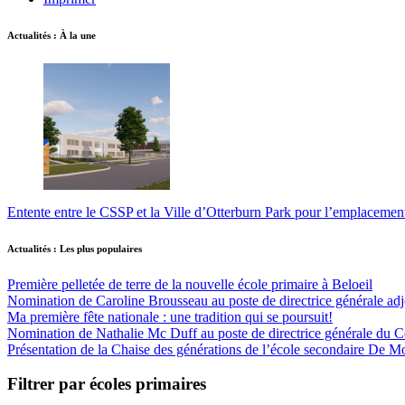
Actualités : À la une
Entente entre le CSSP et la Ville d’Otterburn Park pour l’emplaceme
Actualités : Les plus populaires
Première pelletée de terre de la nouvelle école primaire à Beloeil
Nomination de Caroline Brousseau au poste de directrice générale adjo
Ma première fête nationale : une tradition qui se poursuit!
Nomination de Nathalie Mc Duff au poste de directrice générale du Cen
Présentation de la Chaise des générations de l’école secondaire De M
Filtrer par écoles primaires