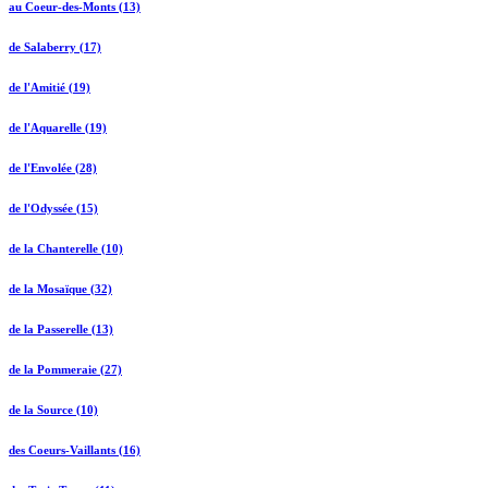
au Coeur-des-Monts (13)
de Salaberry (17)
de l'Amitié (19)
de l'Aquarelle (19)
de l'Envolée (28)
de l'Odyssée (15)
de la Chanterelle (10)
de la Mosaïque (32)
de la Passerelle (13)
de la Pommeraie (27)
de la Source (10)
des Coeurs-Vaillants (16)