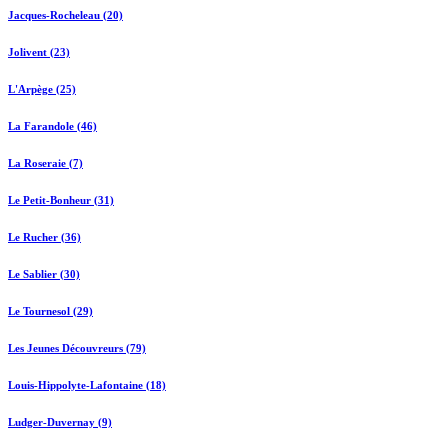
Jacques-Rocheleau (20)
Jolivent (23)
L'Arpège (25)
La Farandole (46)
La Roseraie (7)
Le Petit-Bonheur (31)
Le Rucher (36)
Le Sablier (30)
Le Tournesol (29)
Les Jeunes Découvreurs (79)
Louis-Hippolyte-Lafontaine (18)
Ludger-Duvernay (9)