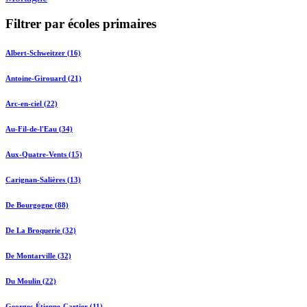
Filtrer par écoles primaires
Albert-Schweitzer (16)
Antoine-Girouard (21)
Arc-en-ciel (22)
Au-Fil-de-l'Eau (34)
Aux-Quatre-Vents (15)
Carignan-Salières (13)
De Bourgogne (88)
De La Broquerie (32)
De Montarville (32)
Du Moulin (22)
Georges-Étienne-Cartier (11)