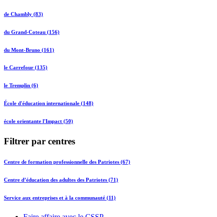
de Chambly (83)
du Grand-Coteau (156)
du Mont-Bruno (161)
le Carrefour (135)
le Tremplin (6)
École d'éducation internationale (148)
école orientante l'Impact (50)
Filtrer par centres
Centre de formation professionnelle des Patriotes (67)
Centre d’éducation des adultes des Patriotes (71)
Service aux entreprises et à la communauté (11)
Faire affaire avec le CSSP