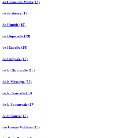
au Coeur-des-Monts (13)
de Salaberry (17)
de l'Amitié (19)
de l'Aquarelle (19)
de l'Envolée (28)
de l'Odyssée (15)
de la Chanterelle (10)
de la Mosaïque (32)
de la Passerelle (13)
de la Pommeraie (27)
de la Source (10)
des Coeurs-Vaillants (16)