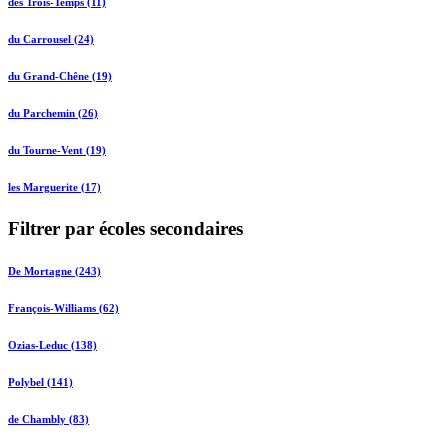
des Trois-Temps (11)
du Carrousel (24)
du Grand-Chêne (19)
du Parchemin (26)
du Tourne-Vent (19)
les Marguerite (17)
Filtrer par écoles secondaires
De Mortagne (243)
François-Williams (62)
Ozias-Leduc (138)
Polybel (141)
de Chambly (83)