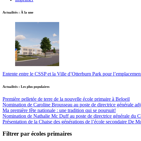
Actualités : À la une
Entente entre le CSSP et la Ville d’Otterburn Park pour l’emplaceme
Actualités : Les plus populaires
Première pelletée de terre de la nouvelle école primaire à Beloeil
Nomination de Caroline Brousseau au poste de directrice générale adjo
Ma première fête nationale : une tradition qui se poursuit!
Nomination de Nathalie Mc Duff au poste de directrice générale du Cen
Présentation de la Chaise des générations de l’école secondaire De M
Filtrer par écoles primaires