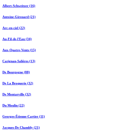
Albert-Schweitzer (16)
Antoine-Girouard (21)
Arc-en-ciel (22)
Au-Fil-de-l'Eau (34)
Aux-Quatre-Vents (15)
Carignan-Salières (13)
De Bourgogne (88)
De La Broquerie (32)
De Montarville (32)
Du Moulin (22)
Georges-Étienne-Cartier (11)
Jacques-De Chambly (21)