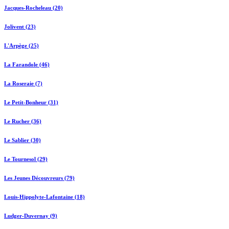
Jacques-Rocheleau (20)
Jolivent (23)
L'Arpège (25)
La Farandole (46)
La Roseraie (7)
Le Petit-Bonheur (31)
Le Rucher (36)
Le Sablier (30)
Le Tournesol (29)
Les Jeunes Découvreurs (79)
Louis-Hippolyte-Lafontaine (18)
Ludger-Duvernay (9)