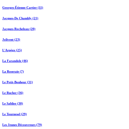
Georges-Étienne-Cartier (11)
Jacques-De Chambly (21)
Jacques-Rocheleau (20)
Jolivent (23)
L'Arpège (25)
La Farandole (46)
La Roseraie (7)
Le Petit-Bonheur (31)
Le Rucher (36)
Le Sablier (30)
Le Tournesol (29)
Les Jeunes Découvreurs (79)