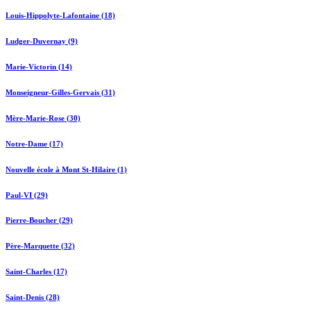
Louis-Hippolyte-Lafontaine (18)
Ludger-Duvernay (9)
Marie-Victorin (14)
Monseigneur-Gilles-Gervais (31)
Mère-Marie-Rose (30)
Notre-Dame (17)
Nouvelle école à Mont St-Hilaire (1)
Paul-VI (29)
Pierre-Boucher (29)
Père-Marquette (32)
Saint-Charles (17)
Saint-Denis (28)