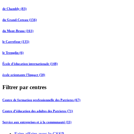
de Chambly (83)
du Grand-Coteau (156)
du Mont-Bruno (161)
le Carrefour (135)
le Tremplin (6)
École d'éducation internationale (148)
école orientante l'Impact (50)
Filtrer par centres
Centre de formation professionnelle des Patriotes (67)
Centre d’éducation des adultes des Patriotes (71)
Service aux entreprises et à la communauté (11)
Faire affaire avec le CSSP