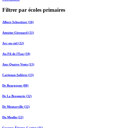
Filtrer par écoles primaires
Albert-Schweitzer (16)
Antoine-Girouard (21)
Arc-en-ciel (22)
Au-Fil-de-l'Eau (34)
Aux-Quatre-Vents (15)
Carignan-Salières (13)
De Bourgogne (88)
De La Broquerie (32)
De Montarville (32)
Du Moulin (22)
Georges-Étienne-Cartier (11)