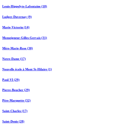
Louis-Hippolyte-Lafontaine (18)
Ludger-Duvernay (9)
Marie-Victorin (14)
Monseigneur-Gilles-Gervais (31)
Mère-Marie-Rose (30)
Notre-Dame (17)
Nouvelle école à Mont St-Hilaire (1)
Paul-VI (29)
Pierre-Boucher (29)
Père-Marquette (32)
Saint-Charles (17)
Saint-Denis (28)