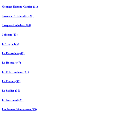
Georges-Étienne-Cartier (11)
Jacques-De Chambly (21)
Jacques-Rocheleau (20)
Jolivent (23)
L'Arpège (25)
La Farandole (46)
La Roseraie (7)
Le Petit-Bonheur (31)
Le Rucher (36)
Le Sablier (30)
Le Tournesol (29)
Les Jeunes Découvreurs (79)