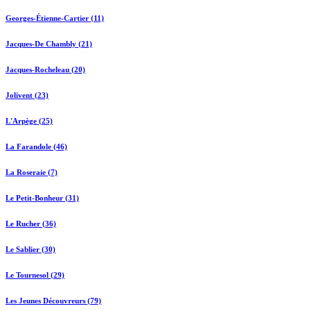
Georges-Étienne-Cartier (11)
Jacques-De Chambly (21)
Jacques-Rocheleau (20)
Jolivent (23)
L'Arpège (25)
La Farandole (46)
La Roseraie (7)
Le Petit-Bonheur (31)
Le Rucher (36)
Le Sablier (30)
Le Tournesol (29)
Les Jeunes Découvreurs (79)