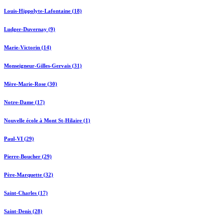
Louis-Hippolyte-Lafontaine (18)
Ludger-Duvernay (9)
Marie-Victorin (14)
Monseigneur-Gilles-Gervais (31)
Mère-Marie-Rose (30)
Notre-Dame (17)
Nouvelle école à Mont St-Hilaire (1)
Paul-VI (29)
Pierre-Boucher (29)
Père-Marquette (32)
Saint-Charles (17)
Saint-Denis (28)