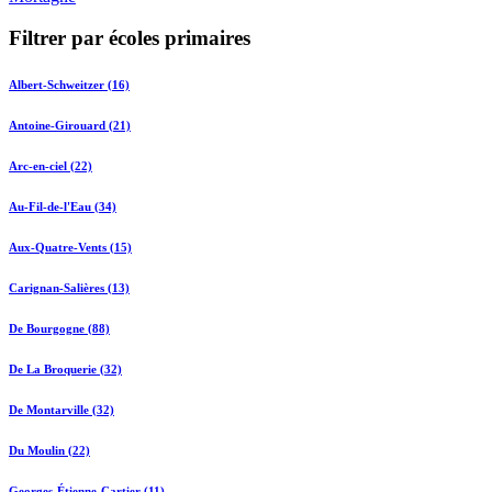
Filtrer par écoles primaires
Albert-Schweitzer (16)
Antoine-Girouard (21)
Arc-en-ciel (22)
Au-Fil-de-l'Eau (34)
Aux-Quatre-Vents (15)
Carignan-Salières (13)
De Bourgogne (88)
De La Broquerie (32)
De Montarville (32)
Du Moulin (22)
Georges-Étienne-Cartier (11)