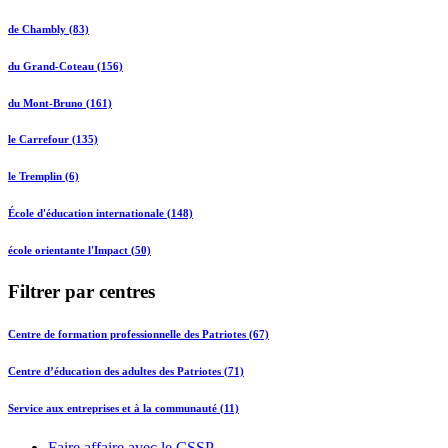
de Chambly (83)
du Grand-Coteau (156)
du Mont-Bruno (161)
le Carrefour (135)
le Tremplin (6)
École d'éducation internationale (148)
école orientante l'Impact (50)
Filtrer par centres
Centre de formation professionnelle des Patriotes (67)
Centre d’éducation des adultes des Patriotes (71)
Service aux entreprises et à la communauté (11)
Faire affaire avec le CSSP