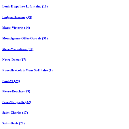
Louis-Hippolyte-Lafontaine (18)
Ludger-Duvernay (9)
Marie-Victorin (14)
Monseigneur-Gilles-Gervais (31)
Mère-Marie-Rose (30)
Notre-Dame (17)
Nouvelle école à Mont St-Hilaire (1)
Paul-VI (29)
Pierre-Boucher (29)
Père-Marquette (32)
Saint-Charles (17)
Saint-Denis (28)