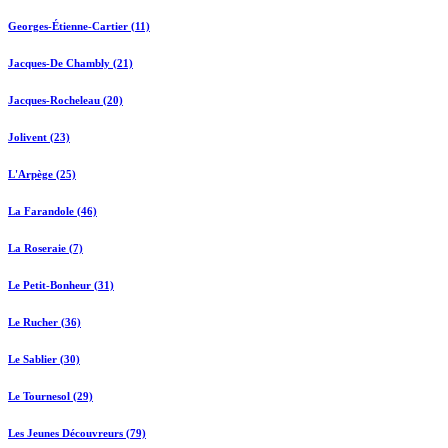
Georges-Étienne-Cartier (11)
Jacques-De Chambly (21)
Jacques-Rocheleau (20)
Jolivent (23)
L'Arpège (25)
La Farandole (46)
La Roseraie (7)
Le Petit-Bonheur (31)
Le Rucher (36)
Le Sablier (30)
Le Tournesol (29)
Les Jeunes Découvreurs (79)