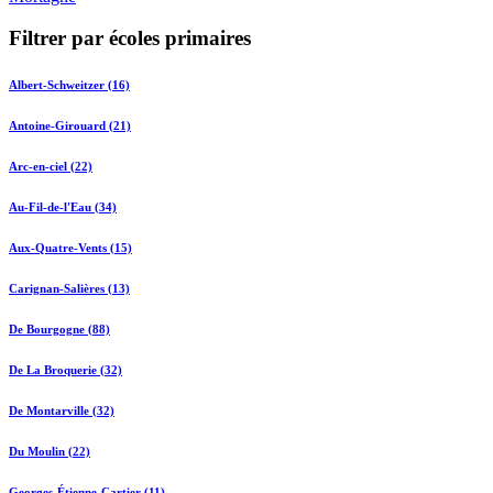
Filtrer par écoles primaires
Albert-Schweitzer (16)
Antoine-Girouard (21)
Arc-en-ciel (22)
Au-Fil-de-l'Eau (34)
Aux-Quatre-Vents (15)
Carignan-Salières (13)
De Bourgogne (88)
De La Broquerie (32)
De Montarville (32)
Du Moulin (22)
Georges-Étienne-Cartier (11)