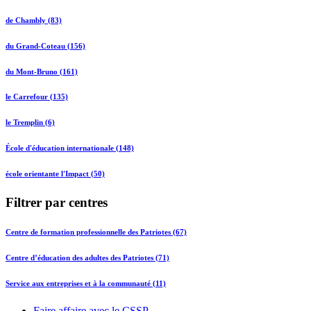
de Chambly (83)
du Grand-Coteau (156)
du Mont-Bruno (161)
le Carrefour (135)
le Tremplin (6)
École d'éducation internationale (148)
école orientante l'Impact (50)
Filtrer par centres
Centre de formation professionnelle des Patriotes (67)
Centre d’éducation des adultes des Patriotes (71)
Service aux entreprises et à la communauté (11)
Faire affaire avec le CSSP