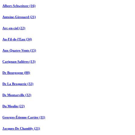
Albert-Schweitzer (16)
Antoine-Girouard (21)
Arc-en-ciel (22)
Au-Fil-de-l'Eau (34)
Aux-Quatre-Vents (15)
Carignan-Salières (13)
De Bourgogne (88)
De La Broquerie (32)
De Montarville (32)
Du Moulin (22)
Georges-Étienne-Cartier (11)
Jacques-De Chambly (21)