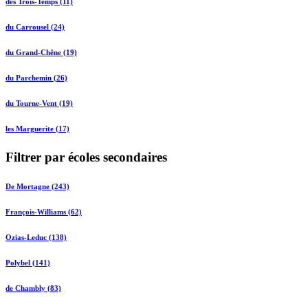
des Trois-Temps (11)
du Carrousel (24)
du Grand-Chêne (19)
du Parchemin (26)
du Tourne-Vent (19)
les Marguerite (17)
Filtrer par écoles secondaires
De Mortagne (243)
François-Williams (62)
Ozias-Leduc (138)
Polybel (141)
de Chambly (83)