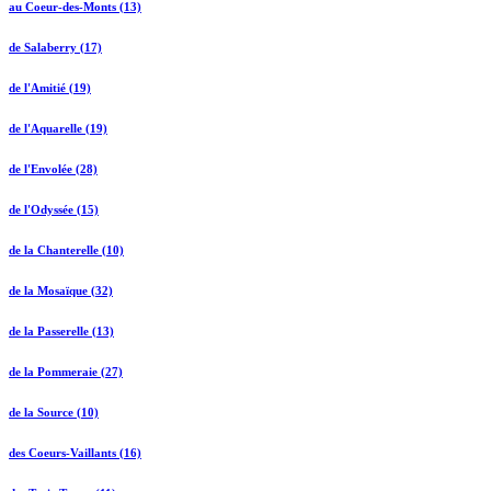
au Coeur-des-Monts (13)
de Salaberry (17)
de l'Amitié (19)
de l'Aquarelle (19)
de l'Envolée (28)
de l'Odyssée (15)
de la Chanterelle (10)
de la Mosaïque (32)
de la Passerelle (13)
de la Pommeraie (27)
de la Source (10)
des Coeurs-Vaillants (16)