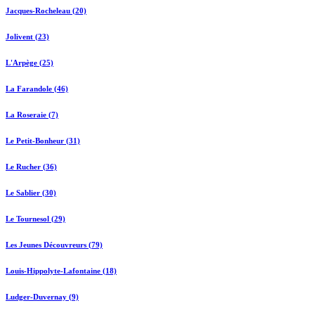
Jacques-Rocheleau (20)
Jolivent (23)
L'Arpège (25)
La Farandole (46)
La Roseraie (7)
Le Petit-Bonheur (31)
Le Rucher (36)
Le Sablier (30)
Le Tournesol (29)
Les Jeunes Découvreurs (79)
Louis-Hippolyte-Lafontaine (18)
Ludger-Duvernay (9)