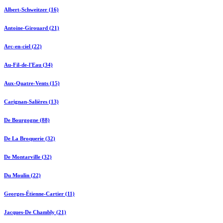
Albert-Schweitzer (16)
Antoine-Girouard (21)
Arc-en-ciel (22)
Au-Fil-de-l'Eau (34)
Aux-Quatre-Vents (15)
Carignan-Salières (13)
De Bourgogne (88)
De La Broquerie (32)
De Montarville (32)
Du Moulin (22)
Georges-Étienne-Cartier (11)
Jacques-De Chambly (21)