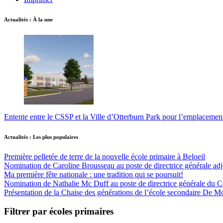
Actualités : À la une
Entente entre le CSSP et la Ville d’Otterburn Park pour l’emplaceme
Actualités : Les plus populaires
Première pelletée de terre de la nouvelle école primaire à Beloeil
Nomination de Caroline Brousseau au poste de directrice générale adjo
Ma première fête nationale : une tradition qui se poursuit!
Nomination de Nathalie Mc Duff au poste de directrice générale du Cen
Présentation de la Chaise des générations de l’école secondaire De M
Filtrer par écoles primaires