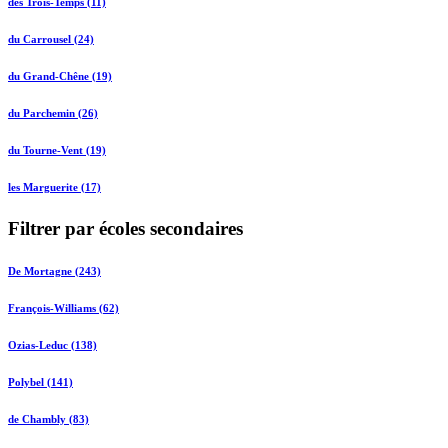
des Trois-Temps (11)
du Carrousel (24)
du Grand-Chêne (19)
du Parchemin (26)
du Tourne-Vent (19)
les Marguerite (17)
Filtrer par écoles secondaires
De Mortagne (243)
François-Williams (62)
Ozias-Leduc (138)
Polybel (141)
de Chambly (83)