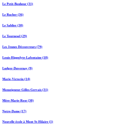
Le Petit-Bonheur (31)
Le Rucher (36)
Le Sablier (30)
Le Tournesol (29)
Les Jeunes Découvreurs (79)
Louis-Hippolyte-Lafontaine (18)
Ludger-Duvernay (9)
Marie-Victorin (14)
Monseigneur-Gilles-Gervais (31)
Mère-Marie-Rose (30)
Notre-Dame (17)
Nouvelle école à Mont St-Hilaire (1)