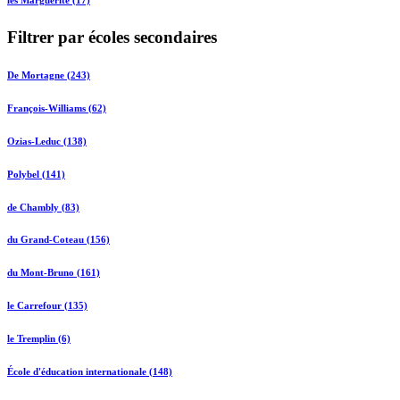
Filtrer par écoles secondaires
De Mortagne (243)
François-Williams (62)
Ozias-Leduc (138)
Polybel (141)
de Chambly (83)
du Grand-Coteau (156)
du Mont-Bruno (161)
le Carrefour (135)
le Tremplin (6)
École d'éducation internationale (148)