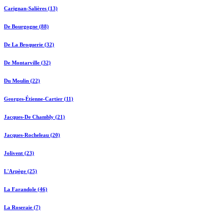
Carignan-Salières (13)
De Bourgogne (88)
De La Broquerie (32)
De Montarville (32)
Du Moulin (22)
Georges-Étienne-Cartier (11)
Jacques-De Chambly (21)
Jacques-Rocheleau (20)
Jolivent (23)
L'Arpège (25)
La Farandole (46)
La Roseraie (7)