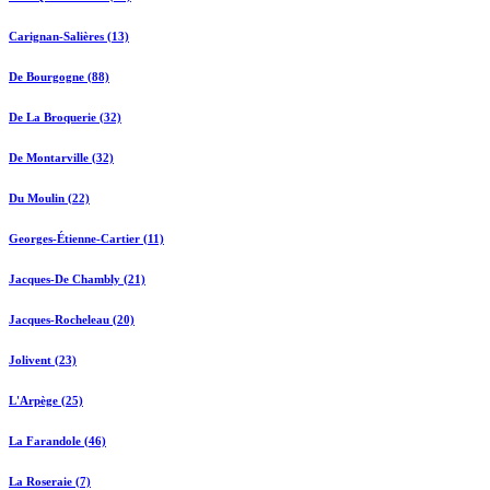
Carignan-Salières (13)
De Bourgogne (88)
De La Broquerie (32)
De Montarville (32)
Du Moulin (22)
Georges-Étienne-Cartier (11)
Jacques-De Chambly (21)
Jacques-Rocheleau (20)
Jolivent (23)
L'Arpège (25)
La Farandole (46)
La Roseraie (7)