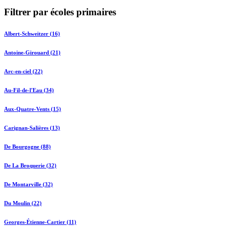
Filtrer par écoles primaires
Albert-Schweitzer (16)
Antoine-Girouard (21)
Arc-en-ciel (22)
Au-Fil-de-l'Eau (34)
Aux-Quatre-Vents (15)
Carignan-Salières (13)
De Bourgogne (88)
De La Broquerie (32)
De Montarville (32)
Du Moulin (22)
Georges-Étienne-Cartier (11)