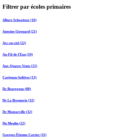
Filtrer par écoles primaires
Albert-Schweitzer (16)
Antoine-Girouard (21)
Arc-en-ciel (22)
Au-Fil-de-l'Eau (34)
Aux-Quatre-Vents (15)
Carignan-Salières (13)
De Bourgogne (88)
De La Broquerie (32)
De Montarville (32)
Du Moulin (22)
Georges-Étienne-Cartier (11)