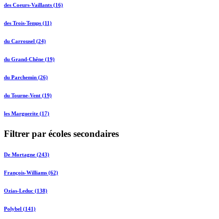
des Coeurs-Vaillants (16)
des Trois-Temps (11)
du Carrousel (24)
du Grand-Chêne (19)
du Parchemin (26)
du Tourne-Vent (19)
les Marguerite (17)
Filtrer par écoles secondaires
De Mortagne (243)
François-Williams (62)
Ozias-Leduc (138)
Polybel (141)