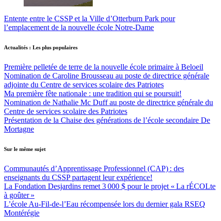
Entente entre le CSSP et la Ville d’Otterburn Park pour
l’emplacement de la nouvelle école Notre-Dame
Actualités : Les plus populaires
Première pelletée de terre de la nouvelle école primaire à Beloeil
Nomination de Caroline Brousseau au poste de directrice générale
adjointe du Centre de services scolaire des Patriotes
Ma première fête nationale : une tradition qui se poursuit!
Nomination de Nathalie Mc Duff au poste de directrice générale du
Centre de services scolaire des Patriotes
Présentation de la Chaise des générations de l’école secondaire De
Mortagne
Sur le même sujet
Communautés d’Apprentissage Professionnel (CAP) : des
enseignants du CSSP partagent leur expérience!
La Fondation Desjardins remet 3 000 $ pour le projet « La rÉCOLte
à goûter »
L’école Au-Fil-de-l’Eau récompensée lors du dernier gala RSEQ
Montérégie