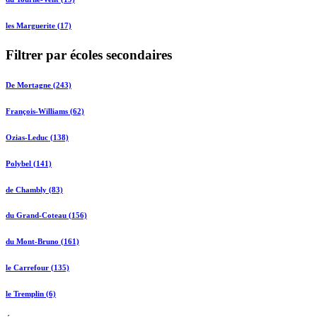
les Marguerite (17)
Filtrer par écoles secondaires
De Mortagne (243)
François-Williams (62)
Ozias-Leduc (138)
Polybel (141)
de Chambly (83)
du Grand-Coteau (156)
du Mont-Bruno (161)
le Carrefour (135)
le Tremplin (6)