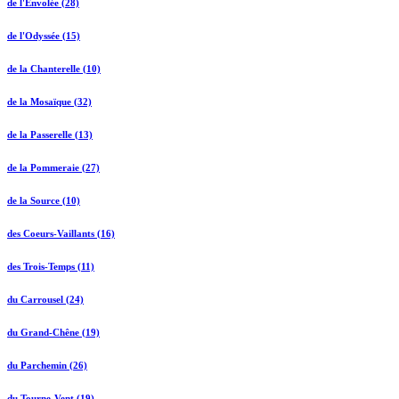
de l'Envolée (28)
de l'Odyssée (15)
de la Chanterelle (10)
de la Mosaïque (32)
de la Passerelle (13)
de la Pommeraie (27)
de la Source (10)
des Coeurs-Vaillants (16)
des Trois-Temps (11)
du Carrousel (24)
du Grand-Chêne (19)
du Parchemin (26)
du Tourne-Vent (19)