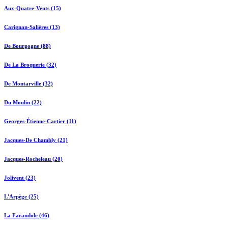
Aux-Quatre-Vents (15)
Carignan-Salières (13)
De Bourgogne (88)
De La Broquerie (32)
De Montarville (32)
Du Moulin (22)
Georges-Étienne-Cartier (11)
Jacques-De Chambly (21)
Jacques-Rocheleau (20)
Jolivent (23)
L'Arpège (25)
La Farandole (46)