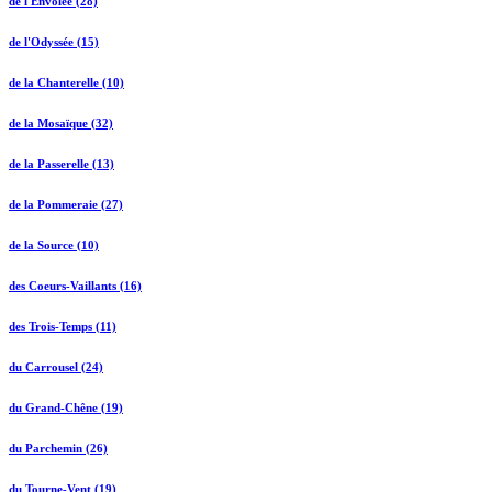
de l'Envolée (28)
de l'Odyssée (15)
de la Chanterelle (10)
de la Mosaïque (32)
de la Passerelle (13)
de la Pommeraie (27)
de la Source (10)
des Coeurs-Vaillants (16)
des Trois-Temps (11)
du Carrousel (24)
du Grand-Chêne (19)
du Parchemin (26)
du Tourne-Vent (19)