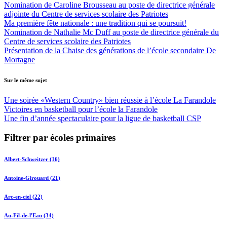
Nomination de Caroline Brousseau au poste de directrice générale
adjointe du Centre de services scolaire des Patriotes
Ma première fête nationale : une tradition qui se poursuit!
Nomination de Nathalie Mc Duff au poste de directrice générale du
Centre de services scolaire des Patriotes
Présentation de la Chaise des générations de l’école secondaire De
Mortagne
Sur le même sujet
Une soirée «Western Country» bien réussie à l’école La Farandole
Victoires en basketball pour l’école la Farandole
Une fin d’année spectaculaire pour la ligue de basketball CSP
Filtrer par écoles primaires
Albert-Schweitzer (16)
Antoine-Girouard (21)
Arc-en-ciel (22)
Au-Fil-de-l'Eau (34)