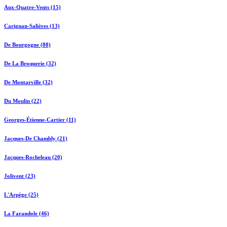
Aux-Quatre-Vents (15)
Carignan-Salières (13)
De Bourgogne (88)
De La Broquerie (32)
De Montarville (32)
Du Moulin (22)
Georges-Étienne-Cartier (11)
Jacques-De Chambly (21)
Jacques-Rocheleau (20)
Jolivent (23)
L'Arpège (25)
La Farandole (46)