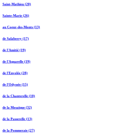
Saint-Mathieu (20)
Sainte-Marie (26)
au Coeur-des-Monts (13)
de Salaberry (17)
de l'Amitié (19)
de l'Aquarelle (19)
de l'Envolée (28)
de l'Odyssée (15)
de la Chanterelle (10)
de la Mosaïque (32)
de la Passerelle (13)
de la Pommeraie (27)