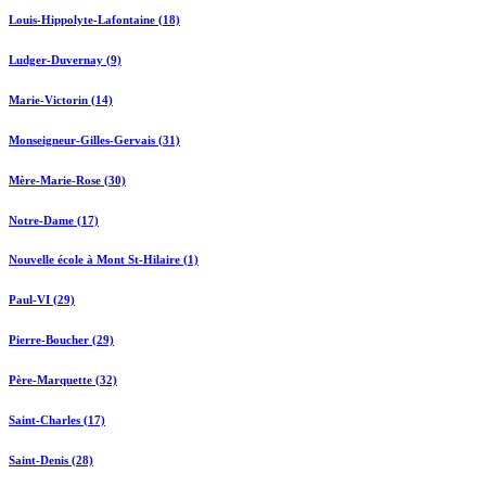
Louis-Hippolyte-Lafontaine (18)
Ludger-Duvernay (9)
Marie-Victorin (14)
Monseigneur-Gilles-Gervais (31)
Mère-Marie-Rose (30)
Notre-Dame (17)
Nouvelle école à Mont St-Hilaire (1)
Paul-VI (29)
Pierre-Boucher (29)
Père-Marquette (32)
Saint-Charles (17)
Saint-Denis (28)