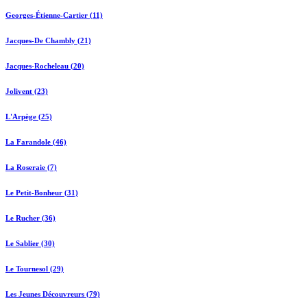
Georges-Étienne-Cartier (11)
Jacques-De Chambly (21)
Jacques-Rocheleau (20)
Jolivent (23)
L'Arpège (25)
La Farandole (46)
La Roseraie (7)
Le Petit-Bonheur (31)
Le Rucher (36)
Le Sablier (30)
Le Tournesol (29)
Les Jeunes Découvreurs (79)