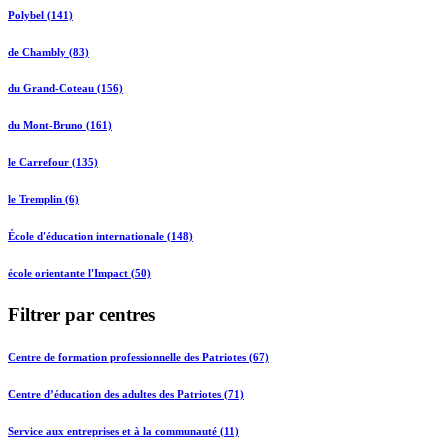
Polybel (141)
de Chambly (83)
du Grand-Coteau (156)
du Mont-Bruno (161)
le Carrefour (135)
le Tremplin (6)
École d'éducation internationale (148)
école orientante l'Impact (50)
Filtrer par centres
Centre de formation professionnelle des Patriotes (67)
Centre d’éducation des adultes des Patriotes (71)
Service aux entreprises et à la communauté (11)