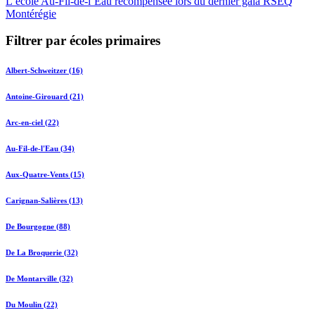
L’école Au-Fil-de-l’Eau récompensée lors du dernier gala RSEQ
Montérégie
Filtrer par écoles primaires
Albert-Schweitzer (16)
Antoine-Girouard (21)
Arc-en-ciel (22)
Au-Fil-de-l'Eau (34)
Aux-Quatre-Vents (15)
Carignan-Salières (13)
De Bourgogne (88)
De La Broquerie (32)
De Montarville (32)
Du Moulin (22)