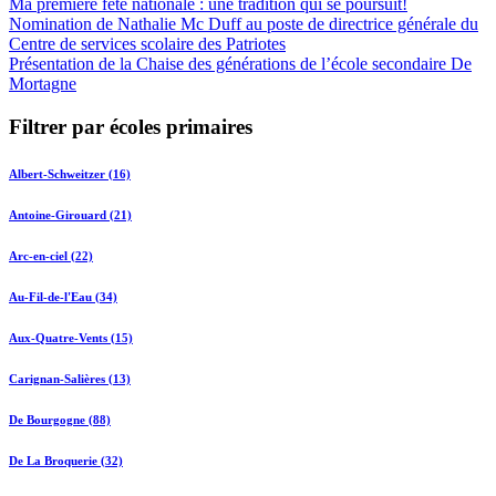
Ma première fête nationale : une tradition qui se poursuit!
Nomination de Nathalie Mc Duff au poste de directrice générale du
Centre de services scolaire des Patriotes
Présentation de la Chaise des générations de l’école secondaire De
Mortagne
Filtrer par écoles primaires
Albert-Schweitzer (16)
Antoine-Girouard (21)
Arc-en-ciel (22)
Au-Fil-de-l'Eau (34)
Aux-Quatre-Vents (15)
Carignan-Salières (13)
De Bourgogne (88)
De La Broquerie (32)