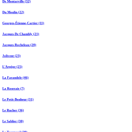
De Montarville (32)
Du Moulin (22)
Georges-Étienne-Cartier (11)
Jacques-De Chambly (21)
Jacques-Rocheleau (20)
Jolivent (23)
L'Arpège (25)
La Farandole (46)
La Roseraie (7)
Le Petit-Bonheur (31)
Le Rucher (36)
Le Sablier (30)