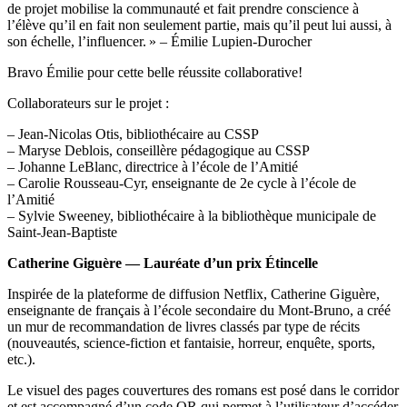
de projet mobilise la communauté et fait prendre conscience à
l’élève qu’il en fait non seulement partie, mais qu’il peut lui aussi, à
son échelle, l’influencer. » – Émilie Lupien-Durocher
Bravo Émilie pour cette belle réussite collaborative!
Collaborateurs sur le projet :
– Jean-Nicolas Otis, bibliothécaire au CSSP
– Maryse Deblois, conseillère pédagogique au CSSP
– Johanne LeBlanc, directrice à l’école de l’Amitié
– Carolie Rousseau-Cyr, enseignante de 2e cycle à l’école de
l’Amitié
– Sylvie Sweeney, bibliothécaire à la bibliothèque municipale de
Saint-Jean-Baptiste
Catherine Giguère — Lauréate d’un prix Étincelle
Inspirée de la plateforme de diffusion Netflix, Catherine Giguère,
enseignante de français à l’école secondaire du Mont-Bruno, a créé
un mur de recommandation de livres classés par type de récits
(nouveautés, science-fiction et fantaisie, horreur, enquête, sports,
etc.).
Le visuel des pages couvertures des romans est posé dans le corridor
et est accompagné d’un code QR qui permet à l’utilisateur d’accéder