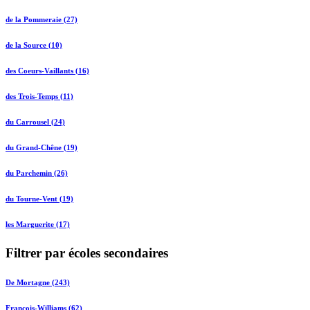
de la Pommeraie (27)
de la Source (10)
des Coeurs-Vaillants (16)
des Trois-Temps (11)
du Carrousel (24)
du Grand-Chêne (19)
du Parchemin (26)
du Tourne-Vent (19)
les Marguerite (17)
Filtrer par écoles secondaires
De Mortagne (243)
François-Williams (62)