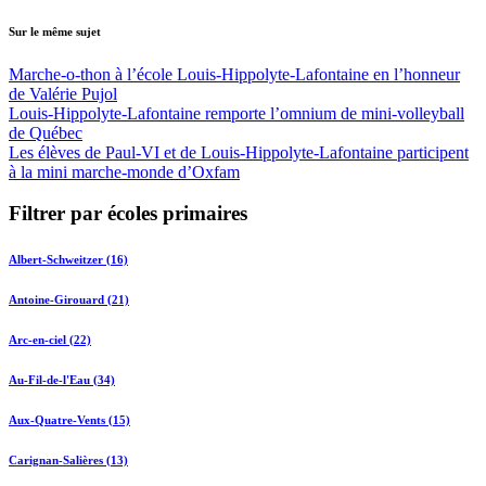
Sur le même sujet
Marche-o-thon à l’école Louis-Hippolyte-Lafontaine en l’honneur
de Valérie Pujol
Louis-Hippolyte-Lafontaine remporte l’omnium de mini-volleyball
de Québec
Les élèves de Paul-VI et de Louis-Hippolyte-Lafontaine participent
à la mini marche-monde d’Oxfam
Filtrer par écoles primaires
Albert-Schweitzer (16)
Antoine-Girouard (21)
Arc-en-ciel (22)
Au-Fil-de-l'Eau (34)
Aux-Quatre-Vents (15)
Carignan-Salières (13)