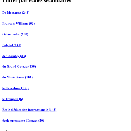
Filtrer par écoles secondaires
De Mortagne (243)
François-Williams (62)
Ozias-Leduc (138)
Polybel (141)
de Chambly (83)
du Grand-Coteau (156)
du Mont-Bruno (161)
le Carrefour (135)
le Tremplin (6)
École d'éducation internationale (148)
école orientante l'Impact (50)