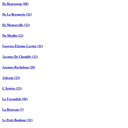
De Bourgogne (88)
De La Broquerie (32)
De Montarville (32)
Du Moulin (22)
Georges-Étienne-Cartier (11)
Jacques-De Chambly (21)
Jacques-Rocheleau (20)
Jolivent (23)
L'Arpège (25)
La Farandole (46)
La Roseraie (7)
Le Petit-Bonheur (31)