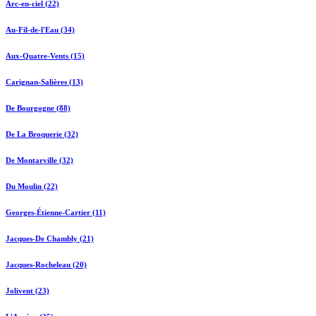
Arc-en-ciel (22)
Au-Fil-de-l'Eau (34)
Aux-Quatre-Vents (15)
Carignan-Salières (13)
De Bourgogne (88)
De La Broquerie (32)
De Montarville (32)
Du Moulin (22)
Georges-Étienne-Cartier (11)
Jacques-De Chambly (21)
Jacques-Rocheleau (20)
Jolivent (23)