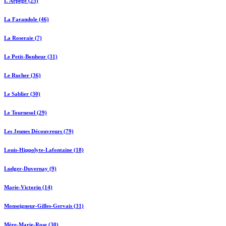
L'Arpège (25)
La Farandole (46)
La Roseraie (7)
Le Petit-Bonheur (31)
Le Rucher (36)
Le Sablier (30)
Le Tournesol (29)
Les Jeunes Découvreurs (79)
Louis-Hippolyte-Lafontaine (18)
Ludger-Duvernay (9)
Marie-Victorin (14)
Monseigneur-Gilles-Gervais (31)
Mère-Marie-Rose (30)