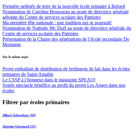
Première pelletée de terre de la nouvelle école primaire à Beloeil
Nomination de Caroline Brousseau au poste de directrice générale
adjointe du Centre de services scolaire des Patriotes
Ma première fête nationale : une tradition qui se poursuit!
Nomination de Nathalie Mc Duff au poste de directrice générale du
Centre de services scolaire des Patriotes
Présentation de la Chaise des générations de l’école secondaire De
Mortagne
Sur le même sujet
Projet emballant de distribution de berlingots de lait dans les écoles
primaires de Saint-Amable
Le CSSP à l’honneur dans le magazine SPEAQ!
Soirée spectacle bénéfice au profit du projet Les Anges dans nos
écoles
Filtrer par écoles primaires
Albert-Schweitzer (16)
Antoine-Girouard (21)