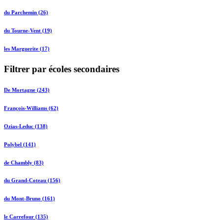
du Parchemin (26)
du Tourne-Vent (19)
les Marguerite (17)
Filtrer par écoles secondaires
De Mortagne (243)
François-Williams (62)
Ozias-Leduc (138)
Polybel (141)
de Chambly (83)
du Grand-Coteau (156)
du Mont-Bruno (161)
le Carrefour (135)