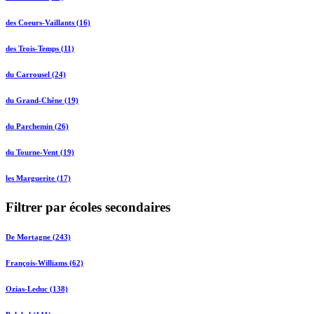
des Coeurs-Vaillants (16)
des Trois-Temps (11)
du Carrousel (24)
du Grand-Chêne (19)
du Parchemin (26)
du Tourne-Vent (19)
les Marguerite (17)
Filtrer par écoles secondaires
De Mortagne (243)
François-Williams (62)
Ozias-Leduc (138)