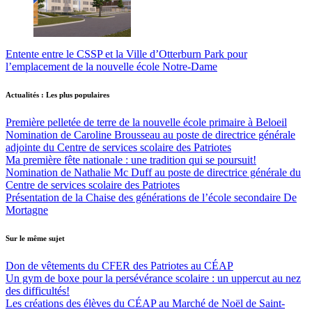
Entente entre le CSSP et la Ville d’Otterburn Park pour
l’emplacement de la nouvelle école Notre-Dame
Actualités : Les plus populaires
Première pelletée de terre de la nouvelle école primaire à Beloeil
Nomination de Caroline Brousseau au poste de directrice générale
adjointe du Centre de services scolaire des Patriotes
Ma première fête nationale : une tradition qui se poursuit!
Nomination de Nathalie Mc Duff au poste de directrice générale du
Centre de services scolaire des Patriotes
Présentation de la Chaise des générations de l’école secondaire De
Mortagne
Sur le même sujet
Don de vêtements du CFER des Patriotes au CÉAP
Un gym de boxe pour la persévérance scolaire : un uppercut au nez
des difficultés!
Les créations des élèves du CÉAP au Marché de Noël de Saint-