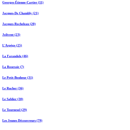
Georges-Étienne-Cartier (11)
Jacques-De Chambly (21)
Jacques-Rocheleau (20)
Jolivent (23)
L'Arpège (25)
La Farandole (46)
La Roseraie (7)
Le Petit-Bonheur (31)
Le Rucher (36)
Le Sablier (30)
Le Tournesol (29)
Les Jeunes Découvreurs (79)