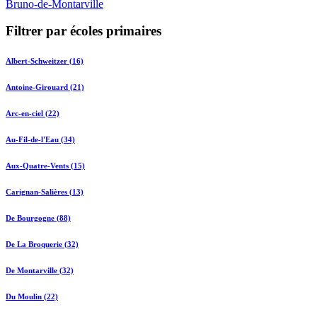
Bruno-de-Montarville
Filtrer par écoles primaires
Albert-Schweitzer (16)
Antoine-Girouard (21)
Arc-en-ciel (22)
Au-Fil-de-l'Eau (34)
Aux-Quatre-Vents (15)
Carignan-Salières (13)
De Bourgogne (88)
De La Broquerie (32)
De Montarville (32)
Du Moulin (22)