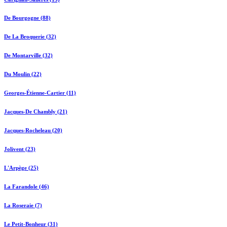
De Bourgogne (88)
De La Broquerie (32)
De Montarville (32)
Du Moulin (22)
Georges-Étienne-Cartier (11)
Jacques-De Chambly (21)
Jacques-Rocheleau (20)
Jolivent (23)
L'Arpège (25)
La Farandole (46)
La Roseraie (7)
Le Petit-Bonheur (31)