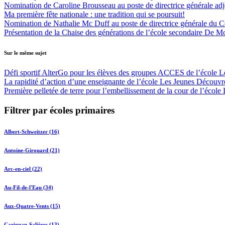
Nomination de Caroline Brousseau au poste de directrice générale adjo
Ma première fête nationale : une tradition qui se poursuit!
Nomination de Nathalie Mc Duff au poste de directrice générale du Cen
Présentation de la Chaise des générations de l’école secondaire De M
Sur le même sujet
Défi sportif AlterGo pour les élèves des groupes ACCES de l’école 
La rapidité d’action d’une enseignante de l’école Les Jeunes Découvre
Première pelletée de terre pour l’embellissement de la cour de l’écol
Filtrer par écoles primaires
Albert-Schweitzer (16)
Antoine-Girouard (21)
Arc-en-ciel (22)
Au-Fil-de-l'Eau (34)
Aux-Quatre-Vents (15)
Carignan-Salières (13)