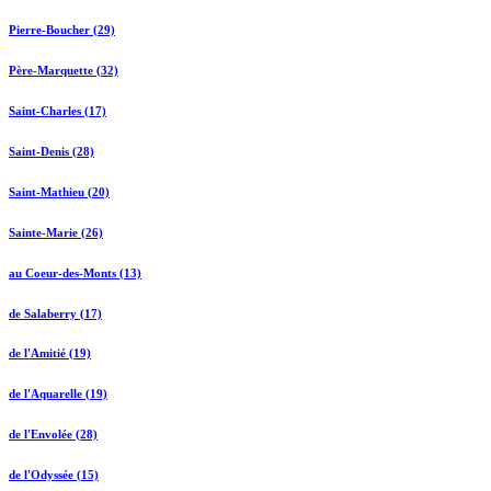
Pierre-Boucher (29)
Père-Marquette (32)
Saint-Charles (17)
Saint-Denis (28)
Saint-Mathieu (20)
Sainte-Marie (26)
au Coeur-des-Monts (13)
de Salaberry (17)
de l'Amitié (19)
de l'Aquarelle (19)
de l'Envolée (28)
de l'Odyssée (15)