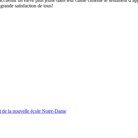
accueillir un élève plus jeune dans leur classe cimente le sentiment d’
 grande satisfaction de tous!
nt de la nouvelle école Notre-Dame