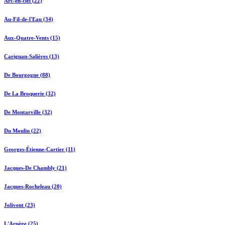
Arc-en-ciel (22)
Au-Fil-de-l'Eau (34)
Aux-Quatre-Vents (15)
Carignan-Salières (13)
De Bourgogne (88)
De La Broquerie (32)
De Montarville (32)
Du Moulin (22)
Georges-Étienne-Cartier (11)
Jacques-De Chambly (21)
Jacques-Rocheleau (20)
Jolivent (23)
L'Arpège (25)