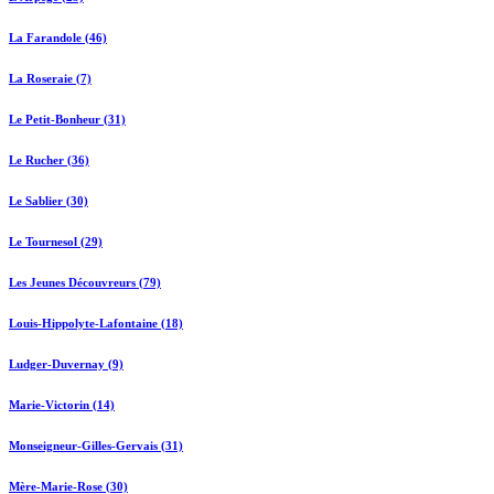
La Farandole (46)
La Roseraie (7)
Le Petit-Bonheur (31)
Le Rucher (36)
Le Sablier (30)
Le Tournesol (29)
Les Jeunes Découvreurs (79)
Louis-Hippolyte-Lafontaine (18)
Ludger-Duvernay (9)
Marie-Victorin (14)
Monseigneur-Gilles-Gervais (31)
Mère-Marie-Rose (30)