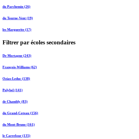
du Parchemin (26)
du Tourne-Vent (19)
les Marguerite (17)
Filtrer par écoles secondaires
De Mortagne (243)
François-Williams (62)
Ozias-Leduc (138)
Polybel (141)
de Chambly (83)
du Grand-Coteau (156)
du Mont-Bruno (161)
le Carrefour (135)