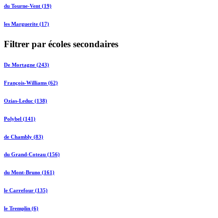
du Tourne-Vent (19)
les Marguerite (17)
Filtrer par écoles secondaires
De Mortagne (243)
François-Williams (62)
Ozias-Leduc (138)
Polybel (141)
de Chambly (83)
du Grand-Coteau (156)
du Mont-Bruno (161)
le Carrefour (135)
le Tremplin (6)