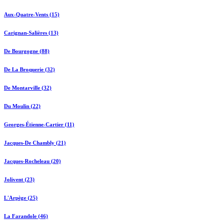
Aux-Quatre-Vents (15)
Carignan-Salières (13)
De Bourgogne (88)
De La Broquerie (32)
De Montarville (32)
Du Moulin (22)
Georges-Étienne-Cartier (11)
Jacques-De Chambly (21)
Jacques-Rocheleau (20)
Jolivent (23)
L'Arpège (25)
La Farandole (46)