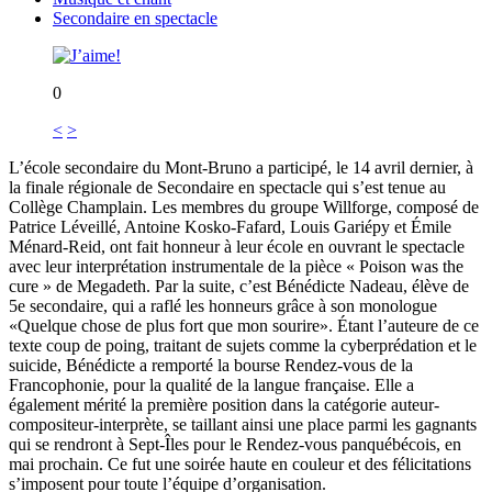
Secondaire en spectacle
0
<
>
L’école secondaire du Mont-Bruno a participé, le 14 avril dernier, à
la finale régionale de Secondaire en spectacle qui s’est tenue au
Collège Champlain. Les membres du groupe Willforge, composé de
Patrice Léveillé, Antoine Kosko-Fafard, Louis Gariépy et Émile
Ménard-Reid, ont fait honneur à leur école en ouvrant le spectacle
avec leur interprétation instrumentale de la pièce « Poison was the
cure » de Megadeth. Par la suite, c’est Bénédicte Nadeau, élève de
5e secondaire, qui a raflé les honneurs grâce à son monologue
«Quelque chose de plus fort que mon sourire». Étant l’auteure de ce
texte coup de poing, traitant de sujets comme la cyberprédation et le
suicide, Bénédicte a remporté la bourse Rendez-vous de la
Francophonie, pour la qualité de la langue française. Elle a
également mérité la première position dans la catégorie auteur-
compositeur-interprète, se taillant ainsi une place parmi les gagnants
qui se rendront à Sept-Îles pour le Rendez-vous panquébécois, en
mai prochain. Ce fut une soirée haute en couleur et des félicitations
s’imposent pour toute l’équipe d’organisation.