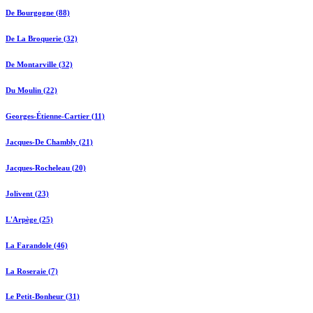
De Bourgogne (88)
De La Broquerie (32)
De Montarville (32)
Du Moulin (22)
Georges-Étienne-Cartier (11)
Jacques-De Chambly (21)
Jacques-Rocheleau (20)
Jolivent (23)
L'Arpège (25)
La Farandole (46)
La Roseraie (7)
Le Petit-Bonheur (31)