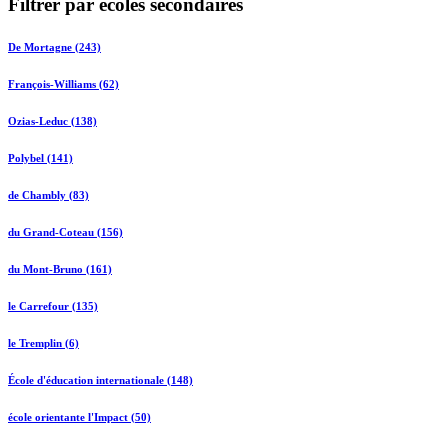
Filtrer par écoles secondaires
De Mortagne (243)
François-Williams (62)
Ozias-Leduc (138)
Polybel (141)
de Chambly (83)
du Grand-Coteau (156)
du Mont-Bruno (161)
le Carrefour (135)
le Tremplin (6)
École d'éducation internationale (148)
école orientante l'Impact (50)