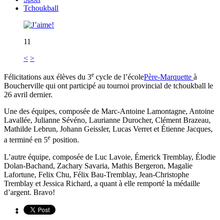
Tchoukball
11
<
>
e
Félicitations aux élèves du 3
cycle de l’école
Père-Marquette
à
Boucherville qui ont participé au tournoi provincial de tchoukball le
26 avril dernier.
Une des équipes, composée de Marc-Antoine Lamontagne, Antoine
Lavallée, Julianne Sévéno, Laurianne Durocher, Clément Brazeau,
Mathilde Lebrun, Johann Geissler, Lucas Verret et Étienne Jacques,
e
a terminé en 5
position.
L’autre équipe, composée de Luc Lavoie, Émerick Tremblay, Élodie
Dolan-Bachand, Zachary Savaria, Mathis Bergeron, Magalie
Lafortune, Felix Chu, Félix Bau-Tremblay, Jean-Christophe
Tremblay et Jessica Richard, a quant à elle remporté la médaille
d’argent. Bravo!