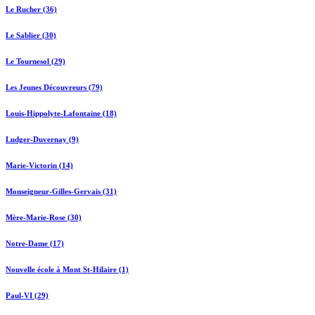
Le Rucher (36)
Le Sablier (30)
Le Tournesol (29)
Les Jeunes Découvreurs (79)
Louis-Hippolyte-Lafontaine (18)
Ludger-Duvernay (9)
Marie-Victorin (14)
Monseigneur-Gilles-Gervais (31)
Mère-Marie-Rose (30)
Notre-Dame (17)
Nouvelle école à Mont St-Hilaire (1)
Paul-VI (29)