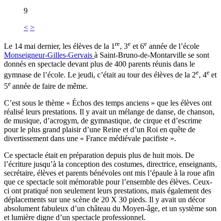
9
<
>
re
e
e
Le 14 mai dernier, les élèves de la 1
, 3
et 6
année de l’école
Monseigneur-Gilles-Gervais
à Saint-Bruno-de-Montarville se sont
donnés en spectacle devant plus de 400 parents réunis dans le
e
e
gymnase de l’école. Le jeudi, c’était au tour des élèves de la 2
, 4
et
e
5
année de faire de même.
C’est sous le thème « Échos des temps anciens » que les élèves ont
réalisé leurs prestations. Il y avait un mélange de danse, de chanson,
de musique, d’acrogym, de gymnastique, de cirque et d’escrime
pour le plus grand plaisir d’une Reine et d’un Roi en quête de
divertissement dans une « France médiévale pacifiste ».
Ce spectacle était en préparation depuis plus de huit mois. De
l’écriture jusqu’à la conception des costumes, directrice, enseignants,
secrétaire, élèves et parents bénévoles ont mis l’épaule à la roue afin
que ce spectacle soit mémorable pour l’ensemble des élèves. Ceux-
ci ont pratiqué non seulement leurs prestations, mais également des
déplacements sur une scène de 20 X 30 pieds. Il y avait un décor
absolument fabuleux d’un château du Moyen-âge, et un système son
et lumière digne d’un spectacle professionnel.