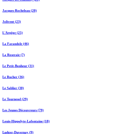
Jacques-Rocheleau (20)
Jolivent (23)
L'Arpège (25)
La Farandole (46)
La Roseraie (7)
Le Petit-Bonheur (31)
Le Rucher (36)
Le Sablier (30)
Le Tournesol (29)
Les Jeunes Découvreurs (79)
Louis-Hippolyte-Lafontaine (18)
Ludger-Duvernay (9)