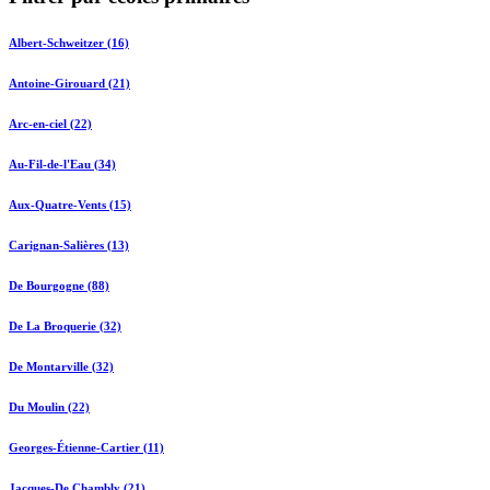
Albert-Schweitzer (16)
Antoine-Girouard (21)
Arc-en-ciel (22)
Au-Fil-de-l'Eau (34)
Aux-Quatre-Vents (15)
Carignan-Salières (13)
De Bourgogne (88)
De La Broquerie (32)
De Montarville (32)
Du Moulin (22)
Georges-Étienne-Cartier (11)
Jacques-De Chambly (21)