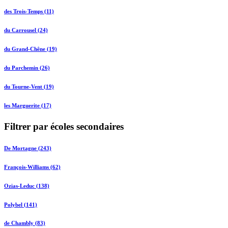
des Trois-Temps (11)
du Carrousel (24)
du Grand-Chêne (19)
du Parchemin (26)
du Tourne-Vent (19)
les Marguerite (17)
Filtrer par écoles secondaires
De Mortagne (243)
François-Williams (62)
Ozias-Leduc (138)
Polybel (141)
de Chambly (83)